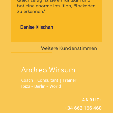
Gleichzeitig ist sie einfühlsam und
hat eine enorme Intuition, Blockaden
zu erkennen.“
Denise Klischan
Weitere Kundenstimmen
Andrea Wirsum
Coach | Consultant | Trainer
Ibiza – Berlin – World
ANRUF:
+34 662 166 460